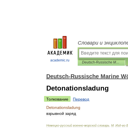
Словари и энциклоп
academic.ru
Deutsch-Russische Marine Wörterbuch
Deutsch-Russische Marine W
Detonationsladung
Толкование
Перевод
Detonationsladung
взрывной
заряд
Немецко
-
русский
военно
-
морской
словарь
.
М
.
Изд
-
во