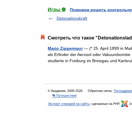
Игры ⚽
Поможем решить контрольну
Detonationskraft
Смотреть что такое "Detonationsla
Mario Zippermayr
— (* 25. April 1899 in Mail
als Erfinder der Aerosol oder Vakuumbombe.
studierte in Freiburg im Breisgau und Kar
© Академик, 2000-2026
Обратная связь:
Техподдерж
👣 Путешествия
Экспорт словарей на сайты
, сделанные на PHP,
Jo