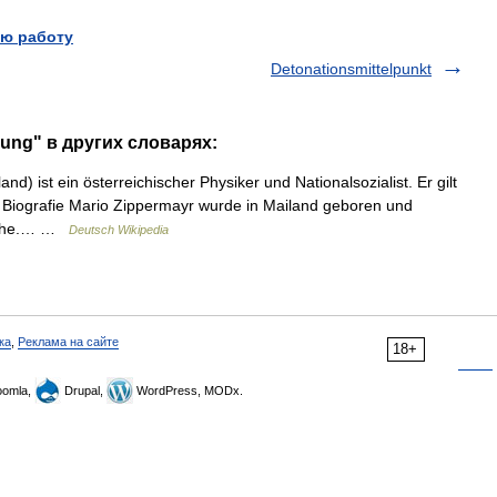
ю работу
Detonationsmittelpunkt
dung" в других словарях:
and) ist ein österreichischer Physiker und Nationalsozialist. Er gilt
 Biografie Mario Zippermayr wurde in Mailand geboren und
lsruhe.… …
Deutsch Wikipedia
ка
,
Реклама на сайте
18+
omla,
Drupal,
WordPress, MODx.