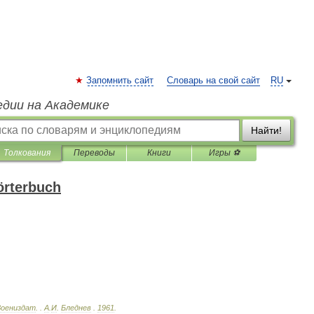
Запомнить сайт
Словарь на свой сайт
RU
едии на Академике
Найти!
Толкования
Переводы
Книги
Игры ⚽
örterbuch
Воениздат
.
.
А
.
И
.
Бледнев
.
1961
.